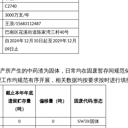
C2740
万支
年
3000
/
王浪
/15683112487
巴南区花溪街道陈家湾三村
号
40
自
年
月
日起至
年
月
2024
12
10
2029
12
日止
09
，生产所产生的中药渣为固体，日常均在固废暂存间规
理工作均规范有序开展，相关数据均按要求按时进行填
截止本年年底
遗留贮存量
偏移量（吨）
固废代码
/形态
（吨）
0
0
SW59/固体