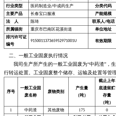
行业类型
医药制造业
中成药生产
分类代码
/
主要产品
长春宝口服液
产能规模
法
人
陈琦
联系人
电话
/
所属镇街
重庆市巴南区花溪街道
单位地址
排污许可证
有效期限
915001137365952971001U
编号
二、一般工业固废执行情况
我司
生产所产生的一般工业固废为
“中药渣”
行转运处置。工业固废整个储存、运输及处置等管
截止上年
一般工业固
产生量
底遗留贮
序号
废物类别
废名称
（吨）
存量
（吨）
1
中药渣
其他废物
175
0