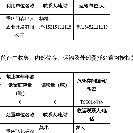
利用单位名称
联系人
/电话
运输单位
/人
重庆阳春巴人
杨桂
卢
农业开发有限
泽
/
萱
/
15215111118
13452111119
公司
废的产生收集、内部储存、运输及外部委托处置均按相
底
截止本年年底
危暂存间编号
/
量
遗留贮存量
偏移量（吨）
形态
（吨）
0
0
TS001/液体
收运联系人
/电
处置单位名称
联系人
/电话
话
莫小
罗云
重庆弘邦环保