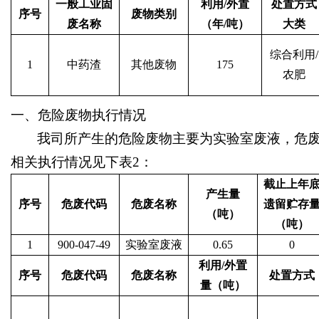
一般工业固
利用
/外置
处置方式
序号
废物类别
废名称
（年/吨）
大类
综合利用
/
1
中药渣
其他废物
175
农肥
一、
危险废物执行情况
我司所产生的危险废物主要为实验室废液，危
相关执行情况见下表
2：
截止上年
产生量
序号
危废代码
危废名称
遗留贮存
（吨）
（吨）
1
900-047-49
实验室废液
0.65
0
利用
/外置
序号
危废代码
危废名称
处置方式
量（吨）