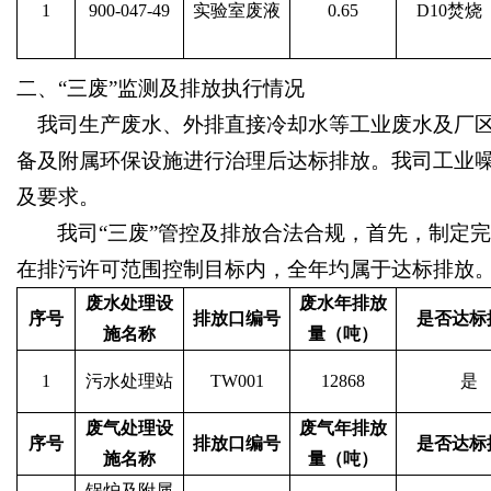
1
900-047-49
实验室废液
0.65
D10焚烧
二、
“三废”监测及排放执行情况
我司生产废水、外排直接冷却水等工业废水及厂
备及附属环保设施进行治理后达标排放。我司工业
及要求。
我司
“三废”管控及排放合法合规，首先，制定
在排污许可范围控制目标内，全年圴属于达标排放。
废水处理设
废水年排放
序号
排放口编号
是否达标
施名称
量（吨）
1
污水处理站
TW001
12868
是
废气处理设
废气年排放
序号
排放口编号
是否达标
施名称
量（吨）
锅炉及附属