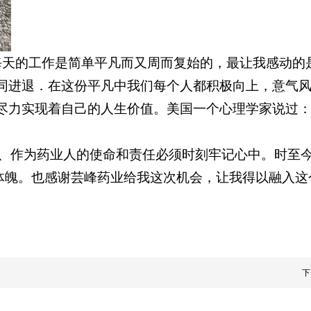
每天的工作是简单平凡而又周而复始的，最让我感动的
同进退．在这份平凡中我们每个人都积极向上，意气
尽力实现着自己的人生价值。美国一个心理学家说过
、作为药业人的使命和责任必须时刻牢记心中。时至
体魄。也感谢芸峰药业给我这次机会，让我得以融入这
下