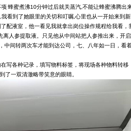
事项
蜂蜜煮沸
10
分钟过后就关蒸汽
,
不能让蜂蜜沸腾出
,
我看到了她眼里的关切和叮嘱
,
心里也从一开始来到新
到了配液室，他一看见我就拿出岗位操作规程给我看，
先离人参提取液。只见他从中间站把人参推出来，开
，中间转两次车才能到达公司，七、八年如一日，看
的在写各种记录，填写物料标签，将现场各种物料转移
到了一双清澈略带笑意的眼睛。