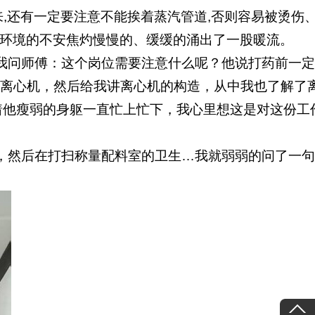
来
,
还有一定要注意不能挨着蒸汽管道
,
否则容易被烫伤
环境的不安焦灼慢慢的、缓缓的涌出了一股暖流。
我问师傅：这个岗位需要注意什么呢？他说打药前一定
启离心机，然后给我讲离心机的构造，从中我也了解了
着他瘦弱的身躯一直忙上忙下，我心里想这是对这份工
，然后在打扫称量配料室的卫生
…
我就弱弱的问了一句