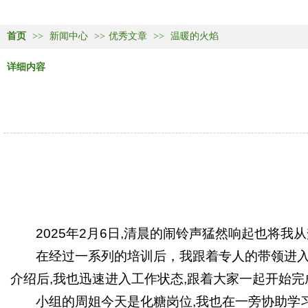
首页
>>
新闻中心
>>
优秀文章
>>
温暖的火焰
详细内容
2025
年
2
月
6
日
,
清晨的闹铃声猛然响起也将我从
在经过一系列的培训后，我跟着专人的带领进
介绍后
,
我也迅速进入工作状态
,
跟着大家一起开始完
小组的周姐今天是化糖岗位
,
我也在一旁协助学