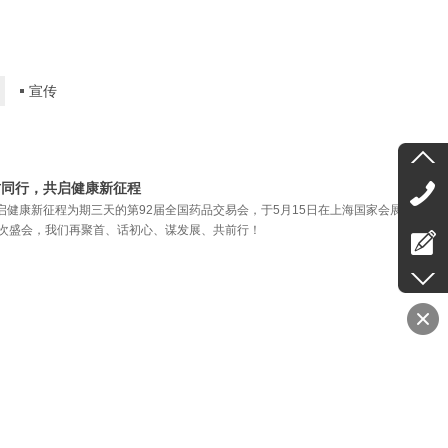
宣传
君同行，共启健康新征程
启健康新征程为期三天的第92届全国药品交易会，于5月15日在上海国家会展中心圆
一次盛会，我们再聚首、话初心、谋发展、共前行！