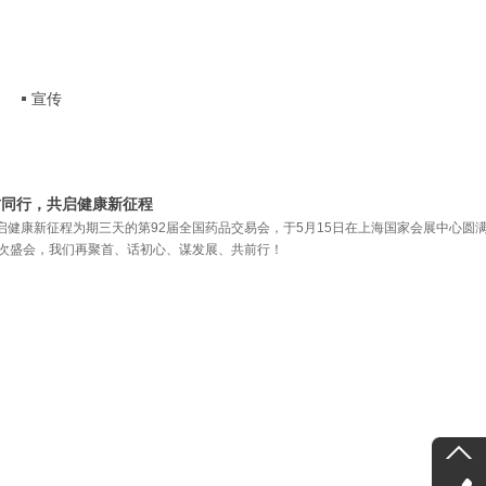
宣传
君同行，共启健康新征程
启健康新征程为期三天的第92届全国药品交易会，于5月15日在上海国家会展中心圆
一次盛会，我们再聚首、话初心、谋发展、共前行！